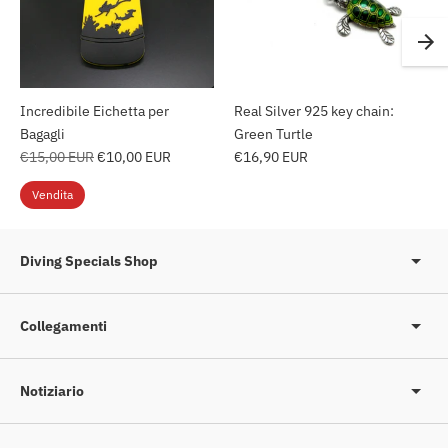
Incredibile Eichetta per
Real Silver 925 key chain:
Bagagli
Green Turtle
Prezzo
€15,00 EUR
€10,00 EUR
€16,90 EUR
regolare
Vendita
Diving Specials Shop
Collegamenti
Notiziario