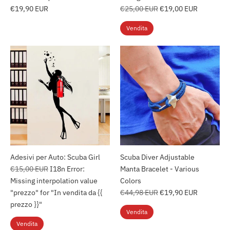
Prezzo
€19,90 EUR
€25,00 EUR
€19,00 EUR
regolare
Vendita
Adesivi per Auto: Scuba Girl
Scuba Diver Adjustable
Prezzo
€15,00 EUR
I18n Error:
Manta Bracelet - Various
regolare
Missing interpolation value
Colors
Prezzo
"prezzo" for "In vendita da {{
€44,98 EUR
€19,90 EUR
regolare
prezzo }}"
Vendita
Vendita