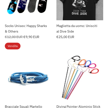
Socks Unisex: Happy Sharks
Maglietta da uomo: Unisciti
& Others
al Dive Side
Prezzo
€12,00 EUR
€9,90 EUR
€25,00 EUR
regolare
Vendita
Bracciale Squali Martello
Diving Pointer Alominio Stick